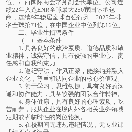
位、江西国际商会常务副会长单位。公司连
续
22
年入选
ENR
全球最大
250
家国际承包
商，连续
9
年稳居全球百强行列，
2025
年排
名全球第
71
位，在中国企业中位列第
16
位。
二、毕业生招聘条件
（一）基本条件
1.
具备良好的政治素质、道德品质和敬
业精神，诚实守信，具有较强的事业心、责
任感和自我约束力。
2.
遵纪守法，作风正派，能接纳并融入
企业文化，尊重和认同企业的核心价值观。
3.
善于学习，思维敏捷，具有良好的沟
通和协作能力，具备较强的团队合作精神。
4.
身体健康，具有良好的心理素质
，吃
苦耐劳
，
服从
企业
在境内外各相关业务领域
定期
或者
临时性的岗位轮换。
5.
在校期间无违规违纪情况，无专业课