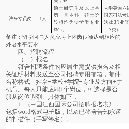
关专业
硕士
研究生及以上学
大学英语六
历，且本科、硕士阶
国家司法考
法务专员岗
1
人
段
须
均为法学类专业
法律职业
毕业。
（
A
类）
备注：
留学回国人员应聘上述岗位须达到相应的
外语水平要求。
四、招聘流程
（一）
报名
符合招聘条件的
应届生
需提供报名及相
关证明材料
发送至公司招聘专用邮箱，邮件
名称格式：姓名
+
学校
+
学院
+
专业及方向
+
手
机号
。每人只能应聘
1
个岗位，可选择是否
服从岗位调剂。具体如下：
1.
《中国江西国际公司招聘报名表》
，
包
括
word
格式电子版，
以
及已签署告知承诺
的扫描件
（手写签名）
。