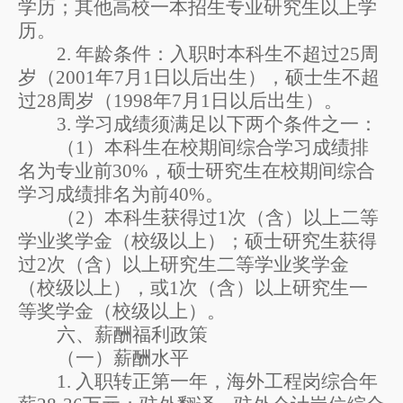
学历；其他高校一本招生专业研究生以上学
历。
2
.
年龄条件：
入职时
本科生不超过
25
周
岁（
2001
年
7
月
1
日以后出生）
，
硕士生不超
过
28
周岁（
1998
年
7
月
1
日以后出生）。
3.
学习成绩须满足以下两个条件之一：
（
1
）本科生在校期间综合学习成绩排
名为专业前
30%
，硕士研究生在校期间综合
学习成绩排名为前
40%
。
（
2
）本科生获得过
1
次（含）以上二等
学业奖学金（校级以上）；硕士研究生获得
过
2
次（含）以上研究生二等学业奖学金
（校级以上），或
1
次（含）以上研究生一
等奖学金（校级以上）。
六
、薪酬福利政策
（一）薪酬水平
1.
入职转正第一年，海外
工程
岗综合年