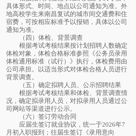
具体形式、时间、地点以公司通知为准。
外
地高校学生来
南
昌复试的
城市间交通费
和住
宿费
，可按
相应标准
予以报销，具体
以公司
通知为准。
（四）体检
、背景调查
根据
考试
考核结果按计划招聘人数确定
体检对象，
体检
合格标准参照《公务员录用
体检通用标准（试行）》执行，体检费用由
公司承担。以适当形式
对体检合格人员
进行
背景调查。
（五）
确定拟聘人员、公示招聘结果
根据
考试
考核结果和体检、背景调查情
况，确定拟录用人员，对拟录用人员通过公
司网站等渠道进行公示。
（
六
）签
订劳动合同
应届生签订就业协议，
统一于
2
026
年
7
月初
入职报到
；
往届生
签订
《录用意向