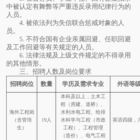
中被认定有舞弊等严重违反录用纪律行为的
人员。
4.
被依法列为失信联合惩戒对象的人
员。
5.
不符合国有企业亲属回避、任职回避
及工作回避等有关规定的人员。
6.
法律法规及上级文件规定的不得录用
的其他情形。
三、
招聘
人数
及岗位要求
招聘岗位
数量
学历及需求专业
外语等
本科及以上，
土木工
程
（房建、道桥）
、
海外工程
岗
水利水电
工程
、给排
（含管培
19
人
水
科学与工程（市政
英语四级，
生）
工程）
、
工程管理
（造价）、
电气
工程