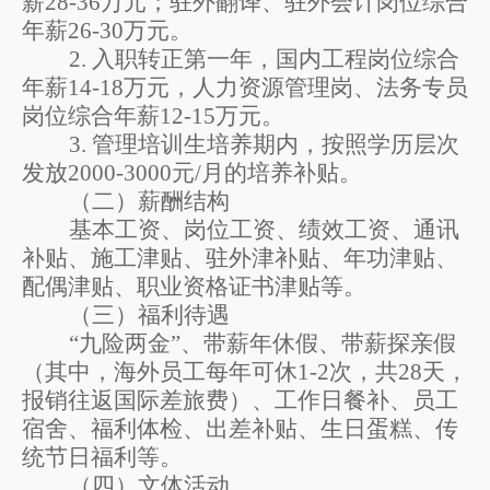
薪
28-36
万元；驻外翻译、
驻外
会计岗位综合
年薪
26-30
万元。
2.
入职转正第一年，国内
工程
岗位综合
年薪
14-18
万元，
人力资源管理岗、法务专员
岗位综合年薪
12-15
万元。
3.
管理培训生培养期内
，按照
学历层次
发放
2000-3000
元
/
月的培养补贴。
（二）薪酬结构
基本工资、岗位工资、绩效工资、
通讯
补贴、
施工津贴、驻外津补贴、年功津贴、
配偶津贴、职业资格证书津贴等。
（三）福利待遇
“九险两金”
、带薪年休假、带薪探亲假
（其中，海外员工每年可休
1-2
次，共
28
天，
报销往返国际差旅费）、工作日餐补、员工
宿舍、福利体检、出差补贴、生日蛋糕、传
统节日福利等。
（四）文体活动