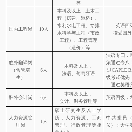
等
本科及以上，
土木工
程
（房建、道桥）
、
水利水电
工程
、给排
英语四
国内工程
岗
1
0
人
水
科学与工程（市政
接受国外
工程）、工程管理
（造价）等
法语
专四，
驻外翻译
岗
须通过专八
本科及以上，
（含管培
6
人
过
CAPLE B
法语、
葡萄牙
语
生）
级考试优先
通过英语
本科及以上，
驻外会计岗
6
人
英语
四级，
会计、财务管理
等
硕士研究生及以上学
人力资源管
历，人力资源、工商
中共党员
1
人
理岗
管理、行政管理等相
员）；大学