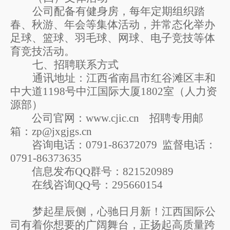
公司配备有健身房，每年
定期
组织踏
春、秋游、年会等集体活动，并
常态化
举办
足球、篮球、羽毛球、网球、电子竞技等体
育竞技活动。
七
、招聘联系方式
通讯地址：江西省南昌市红谷滩区丰和
中大道
1198
号中江国际大厦
1802
室（
人力资
源部
）
公司官网：
www.cjic.cn
招聘专用邮
箱：
zp
@jxgjgs.cn
咨询
电话：
0791-86372079
监督电话
：
0
791-86373635
信息发布
Q
Q
群号：
821520989
在线咨询
QQ
号：
295660154
梦起星辰侧，心驰日月新！
江西国际公
司有着你想要的广阔舞台，正扬起高质量跨