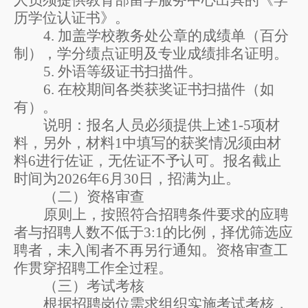
人员须提供教育部留学服务中心出具的《学
历学位认证书》。
4.
加盖学校教务处公章的成绩单（百分
制），学分绩点证明及专业成绩排名证明。
5.
外语等级证书扫描件。
6.
在
校期间各类获奖证书扫描件（如
有）。
说明：报名人员必须提供上述
1-5
项材
料，另外，材料
1
中填写的获奖情况须由材
料
6
进行
佐证，无佐证不予认可。报名截止
时间为
2026
年
6
月
30
日，招满为止。
（二）
资格审查
原则上，按照符合招聘条件
要求
的应聘
者与招聘
人
数不低于
3:1
的比例，择优筛选应
聘者
，
未入闱者不再另行通知。
资格审查工
作贯穿招聘工作全过程。
（三）
考试考核
根据招聘岗位需求组织实施考试考核，