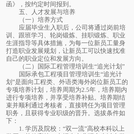
函》
，按约定时间报到。
五、人才发展与培养
（一）培养方式
应届毕业生入职后，公司将通过岗前培
训、跟班学习、轮岗锻炼、挂职锻炼、职业
生涯指导等具体措施，为每一位新员工量身
打造职业发展规划，让新员工可以快速找准
自己的职业定位和发展方向。
（二）
国际工程管理培训生
“追光计划”
国际承包
工程
项目
管理培训生
“追光计
划”是
面向工程类、外语类
海外岗位
新员工的
专项培养计划，培养周期为
2.5
年，培养期内
进行专项培养，并享受培养补贴。培养期结
束并顺利通过考核者，直接聘任为项目管理
职务，且获得专业职级的晋升。选拔条件如
下：
1.
学历及院校：
“双一流”高校本科以上