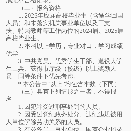
成绩不合格记录。
（
二
）
报名资格
1. 2026
年应届
高校
毕业生（
含留学回国
人员
）和
未落实机关事业单位以及三支一
扶、特岗教师等工作岗位的
2024
届、
2025
届
高校毕业生。
2.
本科以上学历
，
专业对口，学习成绩
优异。
3
.
中共党员、优秀学生干部、退役大学
生士兵、获得市厅级（校级）以上奖励人
员，同等条件下优先考虑。
* 本公告中
“
以上
”
均包含本数
（
下同
）
（三）具有下列情形之一者，不得报
名：
1.
因犯罪受过刑事处罚的人员。
2.
因受过党纪政务处分、违纪违规被用
人单位解除劳动关系的人员。
3.
在公务员、事业单位、国有企业招录