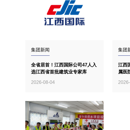
集团新闻
集团
全省居首！江西国际公司47人入
江西
选江西省首批建筑业专家库
属医
2026-08-04
2026-