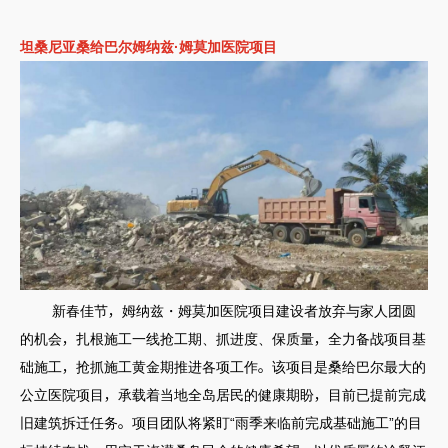
坦桑尼亚桑给巴尔姆纳兹·姆莫加医院项目
新春佳节，姆纳兹・姆莫加医院项目建设者放弃与家人团圆
的机会，扎根施工一线抢工期、抓进度、保质量，全力备战项目基
础施工，抢抓施工黄金期推进各项工作。该项目是桑给巴尔最大的
公立医院项目，承载着当地全岛居民的健康期盼，目前已提前完成
旧建筑拆迁任务。项目团队将紧盯“雨季来临前完成基础施工”的目